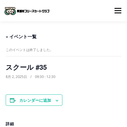
コ
ン
メニュー
テ
ン
ツ
へ
体験入会申し込み
クラブについて
入会までの流れ
« イベント一覧
ス
キ
ッ
このイベントは終了しました。
プ
よくある質問
スケジュール
スクール動画
スクール #35
お問い合わせ
8月 2, 2025日 / 09:30
-
12:30
カレンダーに追加
詳細