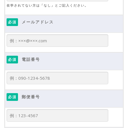
一切の権限は本地域クラブに帰属するものとし、本地域クラブホームペー
ジやその他の媒体・資料・取材などに使用されることがある。
在学されてない方は「なし」とご記入ください。
第１５条 障害事故等
1. 本地域クラブの活動中に発生した傷害事故等について、本地域クラブ
および指導者に責務はなく、各人加入の保険金以外の補償はないものとす
メールアドレス
必須
る。なお、傷害時における出費は保険金取分以外すべて自己負担とする。
2. 本地域クラブ活動中に会員の不注意等で使用施設を破損してしまった
場合、本クラブが原状回復の責任を負うものとする。
【附則】本規約は、2024年6月4日より施行する。
電話番号
必須
郵便番号
必須