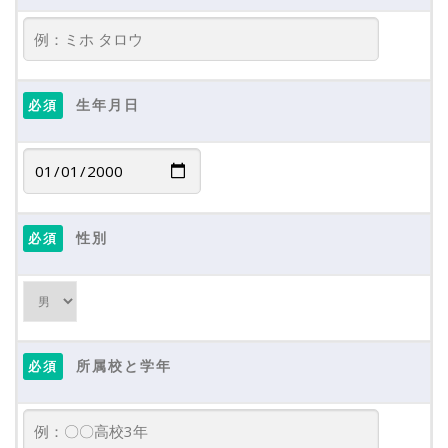
本地域クラブ員は、全員公益財団法人スポーツ安全協会のスポーツ安全
保険等に加入するものとし、保険料は月会費とは別に会員が費用を負担す
る。
第１０条 役員
1.本地域クラブには、会員の互選により選出した次の役員を置く。
(1)代表：本地域クラブを代表し、その業務を統括する。
(2)副代表：代表を補佐し、代表不在時にその職務を代行する。
生年月日
必須
(3)会計：本地域クラブの会計を担当する。
(4)監事：本地域クラブの業務および財産の状況を監査する
2.役員の任期は１年とし、再任を妨げない。
3.役員が次の各号のいずれかに該当する場合は、会員の議決により解任
できる。
①心身の故障により、職務執行に堪えられないと認められる場合。
②その他、必要が認められる場合。
第１１条 総会
本地域クラブの総会は、役員および登録指導者、会員をもって、年度終
了後３ヶ月以内に開会し、以下の事項について承認、決定をする。ただ
性別
し、必要がある場合は、臨時に開会できる。
必須
(1)会則の変更
(2)役員の選任または解任
(3)活動報告および会計報告
(4)その他会則に定めのない事項、活動や運営に関する審議事項
第１２条 事業年度
本地域クラブの事業年度は、毎年４月１日に始まり、翌年３月３１日ま
でとする。
第１３条 事務所
所属校と学年
必須
本地域クラブの事務を処理するため、土浦市小松1-21-12に事務所を置
く。
第１４条 個人情報の取り扱い
会員の同意がない限り、第三者に個人情報を提供することはない。ただ
し、生徒の活動内容や活動実績について、その生徒の所属校と必要に応じ
た情報共有を行う。また、活動中に記録された写真・映像・音声に関する