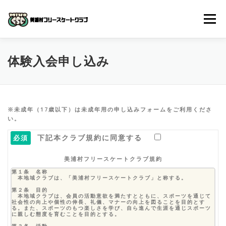
コ
ン
メニュー
テ
ン
ツ
へ
体験入会申し込み
クラブについて
入会までの流れ
体験入会申し込み
ス
キ
ッ
プ
よくある質問
スケジュール
スクール動画
※未成年（17歳以下）は未成年用の申し込みフォームをご利用くださ
い。
お問い合わせ
下記本クラブ規約に同意する
必須
美浦村フリースケートクラブ規約
第１条 名称
本地域クラブは、「美浦村フリースケートクラブ」と称する。
第２条 目的
本地域クラブは、会員の活動意欲を満たすとともに、スポーツを通じて
社会性の向上や個性の伸長、礼儀、マナーの向上を図ることを目的とす
る。また、スポーツのもつ楽しさを学び、自ら進んで生涯を通じスポーツ
に親しむ態度を育むことを目的とする。