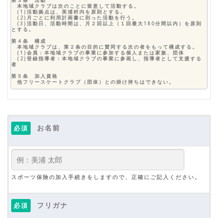
第３条 活動
本地域クラブは次のことに留意して活動する。
(1)活動拠点は、美浦村内を原則とする。
(2)月ごとに利用計画書に則った活動を行う。
(3)活動日、活動時間は、月２回以上（１回最大180分間以内）を原則
とする。
第４条 構成
本地域クラブは、第２条の目的に賛同する次の者をもって構成する。
(1)会員：本地域クラブの事業に参加する個人または家族、団体
(2)登録指導者：本地域クラブの事業に参画し、指導者として支援する
者
第５条 加入資格
他フリースケートクラブ（団体）との掛け持ちはできない。
第６条 入会
本地域クラブへ入会しようとする者、未成年の場合は保護者が入会申込
書を代表に提出（入会申し込みフォームを送信）し、承認を得るものとす
る。
第７条 会費等
お名前
必須
1. 会員は月会費2,500円を月初めの活動日に納入しなければならな
い。
2. その他備品等の購入など、必要な費用を徴収する場合がある。
3. 納入済みの諸費用は、理由の如何を問わず返還しない。
第８条 退会
1. 会員、未成年者の場合は保護者が代表に申し出を行い、任意に退会す
ることができる。ただし、月会費等の納入済み諸費用は放棄するものとし
て還付しない。
スポーツ保険の加入手続きをしますので、正確にご記入ください。
2. 会員が次の各号のいずれかに該当する場合は、退会処分を求める場合
がある。
①本人と連絡が１か月以上とれない場合。
②本地域クラブ内の和を著しく乱した場合。
フリガナ
③会費を２か月以上納入しない場合。
必須
第９条 保険加入義務