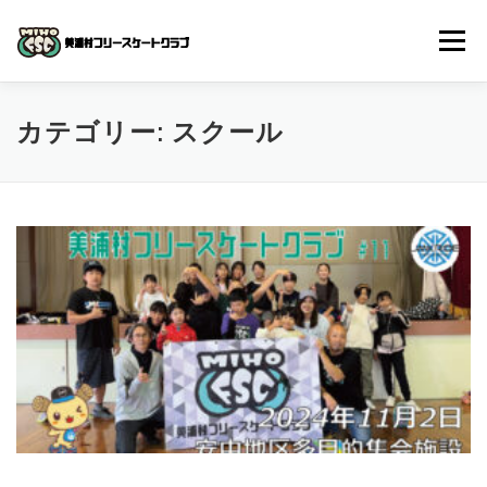
コ
ン
メニュー
テ
ン
ツ
へ
体験入会申し込み
クラブについて
入会までの流れ
カテゴリー:
スクール
ス
キ
ッ
プ
よくある質問
スケジュール
スクール動画
お問い合わせ