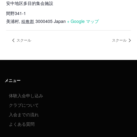
安中地区多目的集会施設
間野341-1
美浦村
,
3000405
Japan
+ Google マップ
稲敷郡
スクール
スクール
メニュー
体験入会申し込み
クラブについて
入会までの流れ
よくある質問