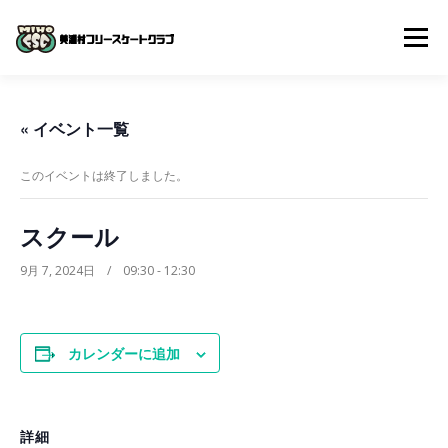
コ
ン
メニュー
テ
ン
ツ
へ
体験入会申し込み
クラブについて
入会までの流れ
« イベント一覧
ス
キ
ッ
このイベントは終了しました。
プ
よくある質問
スケジュール
スクール動画
スクール
お問い合わせ
9月 7, 2024日 / 09:30
-
12:30
カレンダーに追加
詳細