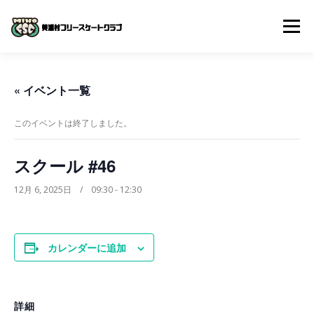
コ
ン
メニュー
テ
ン
ツ
へ
体験入会申し込み
クラブについて
入会までの流れ
« イベント一覧
ス
キ
ッ
このイベントは終了しました。
プ
よくある質問
スケジュール
スクール動画
スクール #46
お問い合わせ
12月 6, 2025日 / 09:30
-
12:30
カレンダーに追加
詳細