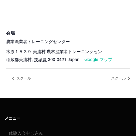
会場
農業漁業者トレーニングセンター
木原１５３９ 美浦村 農林漁業者トレーニングセン
稲敷郡美浦村
,
300-0421
Japan
+ Google マップ
茨城県
スクール
スクール
メニュー
体験入会申し込み