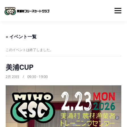
コ
ン
メニュー
テ
ン
ツ
へ
体験入会申し込み
クラブについて
入会までの流れ
« イベント一覧
ス
キ
ッ
このイベントは終了しました。
プ
よくある質問
スケジュール
スクール動画
美浦CUP
お問い合わせ
2月 23日 / 09:30
-
19:00