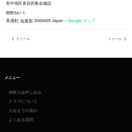
安中地区多目的集会施設
間野341-1
美浦村
,
3000405
Japan
+ Google マップ
稲敷郡
スクール
スクール
メニュー
体験入会申し込み
クラブについて
入会までの流れ
よくある質問