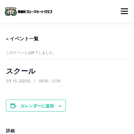
コ
ン
メニュー
テ
ン
ツ
へ
体験入会申し込み
クラブについて
入会までの流れ
« イベント一覧
ス
キ
ッ
このイベントは終了しました。
プ
よくある質問
スケジュール
スクール動画
スクール
お問い合わせ
2月 15, 2025日 / 09:30
-
12:30
カレンダーに追加
詳細