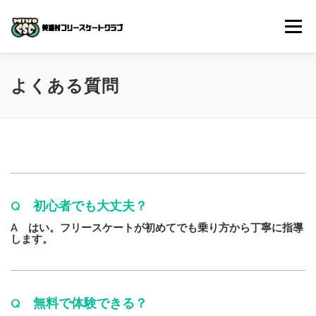
コ
ン
メニュー
テ
ン
ツ
へ
体験入会申し込み
クラブについて
入会までの流れ
よくある質問
ス
キ
ッ
プ
よくある質問
スケジュール
スクール動画
お問い合わせ
Q 初心者でも大丈夫？
A はい。フリースケートが初めてでも乗り方から丁寧に指導
します。
Q 無料で体験できる？