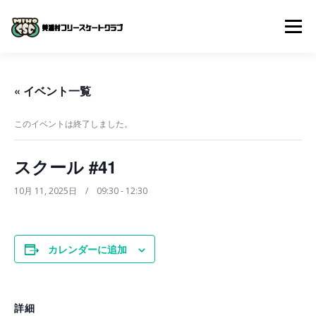
コ
ン
メニュー
テ
ン
ツ
へ
体験入会申し込み
クラブについて
入会までの流れ
« イベント一覧
ス
キ
ッ
このイベントは終了しました。
プ
よくある質問
スケジュール
スクール動画
スクール #41
お問い合わせ
10月 11, 2025日 / 09:30
-
12:30
カレンダーに追加
詳細